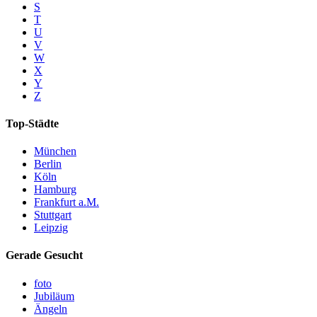
S
T
U
V
W
X
Y
Z
Top-Städte
München
Berlin
Köln
Hamburg
Frankfurt a.M.
Stuttgart
Leipzig
Gerade Gesucht
foto
Jubiläum
Ängeln