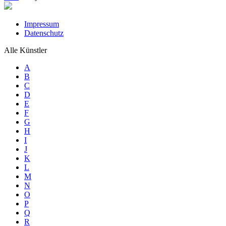
Impressum
Datenschutz
Alle Künstler
A
B
C
D
E
F
G
H
I
J
K
L
M
N
O
P
Q
R