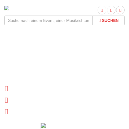
SUCHEN
IAMDDB Tour
2026Termine und Tickets
Tournee Termine
Biographie
News