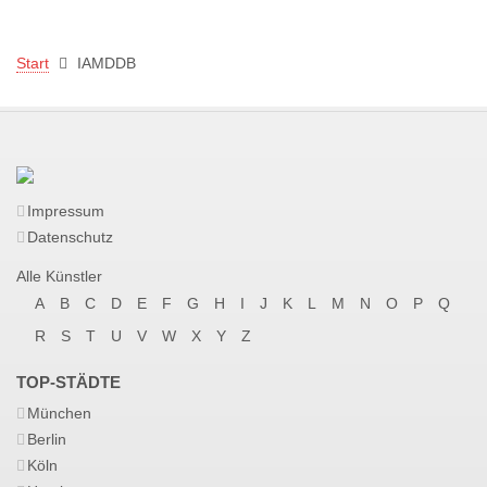
Start
IAMDDB
Impressum
Datenschutz
Alle Künstler
A
B
C
D
E
F
G
H
I
J
K
L
M
N
O
P
Q
R
S
T
U
V
W
X
Y
Z
TOP-STÄDTE
München
Berlin
Köln