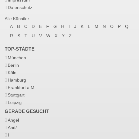
Impressum
Datenschutz
Alle Künstler
A
B
C
D
E
F
G
H
I
J
K
L
M
N
O
P
Q
R
S
T
U
V
W
X
Y
Z
TOP-STÄDTE
München
Berlin
Köln
Hamburg
Frankfurt a.M.
Stuttgart
Leipzig
GERADE GESUCHT
Angel
And/
I