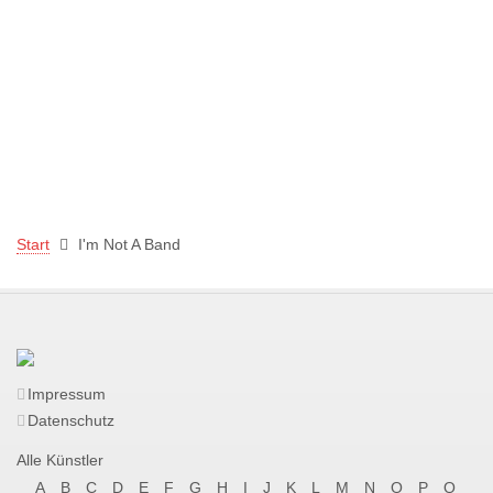
Start
I'm Not A Band
Impressum
Datenschutz
Alle Künstler
A
B
C
D
E
F
G
H
I
J
K
L
M
N
O
P
Q