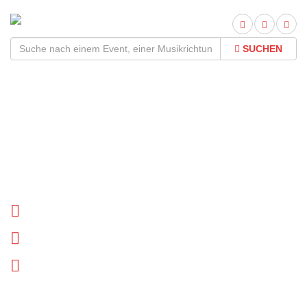
SUCHEN
I'm Not A Band Tour
2026Termine und Tickets
Tournee Termine
Biographie
News