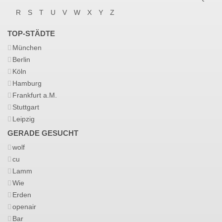
R
S
T
U
V
W
X
Y
Z
TOP-STÄDTE
München
Berlin
Köln
Hamburg
Frankfurt a.M.
Stuttgart
Leipzig
GERADE GESUCHT
wolf
cu
Lamm
Wie
Erden
openair
Bar