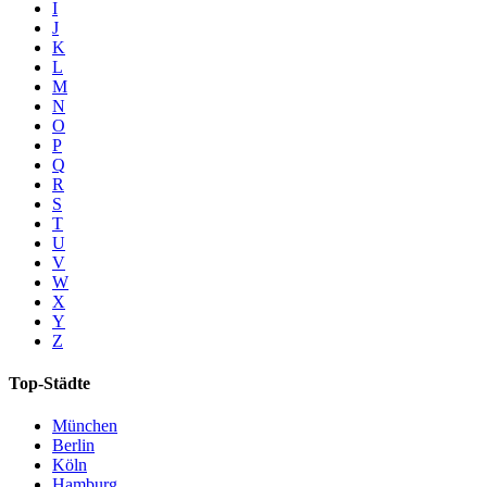
I
J
K
L
M
N
O
P
Q
R
S
T
U
V
W
X
Y
Z
Top-Städte
München
Berlin
Köln
Hamburg