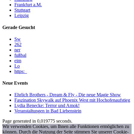
Frankfurt a.M.
Stuttgart
Leipzig
Gerade Gesucht
Sw
262
ner
fußbal
eim
Lo
https:_
Neue Events
Ehrlich Brothers - Dream & Fly - Die neue Magie Show
Faszination Skywalk auf Phoenix West mit Hochofenaufstieg
Lydia Benecke: Terror und Amok!
Veranstaltungen in Bad Liebenstein
Page generated in 0,019775 seconds.
Wir verwenden Cookies, um Ihnen alle Funktionen ermöglichen zu
können. Durch die Nutzung der Seite stimmen Sie unserer Cookie-