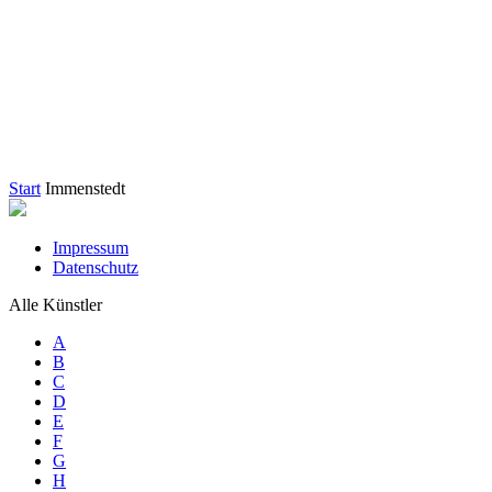
Start
Immenstedt
Impressum
Datenschutz
Alle Künstler
A
B
C
D
E
F
G
H