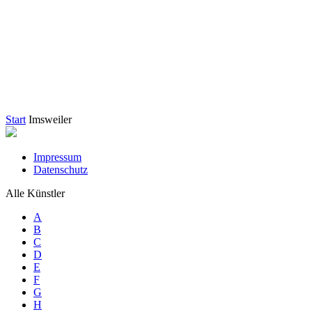
Start
Imsweiler
Impressum
Datenschutz
Alle Künstler
A
B
C
D
E
F
G
H