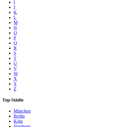
I
J
K
L
M
N
O
P
Q
R
S
T
U
V
W
X
Y
Z
Top-Städte
München
Berlin
Köln
Hamburg