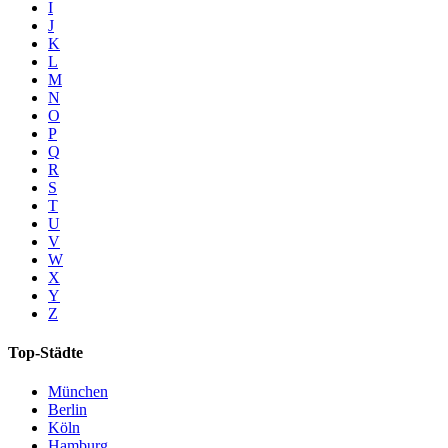
I
J
K
L
M
N
O
P
Q
R
S
T
U
V
W
X
Y
Z
Top-Städte
München
Berlin
Köln
Hamburg