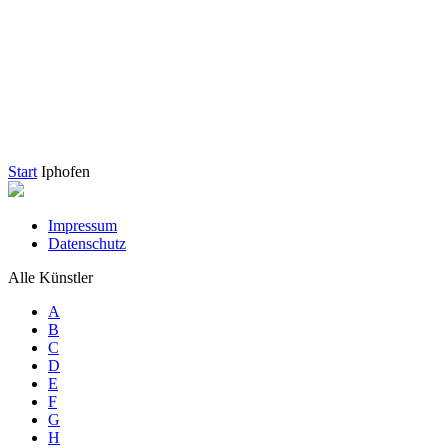
Start
Iphofen
Impressum
Datenschutz
Alle Künstler
A
B
C
D
E
F
G
H