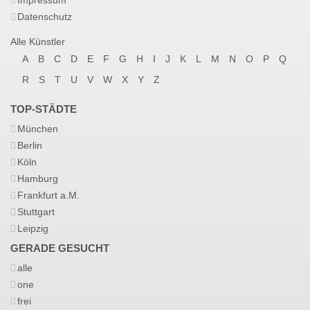
Impressum
Datenschutz
Alle Künstler
A
B
C
D
E
F
G
H
I
J
K
L
M
N
O
P
Q
R
S
T
U
V
W
X
Y
Z
TOP-STÄDTE
München
Berlin
Köln
Hamburg
Frankfurt a.M.
Stuttgart
Leipzig
GERADE GESUCHT
alle
one
frei