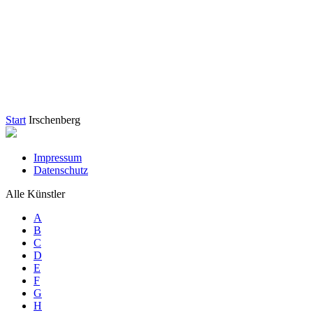
Start
Irschenberg
Impressum
Datenschutz
Alle Künstler
A
B
C
D
E
F
G
H