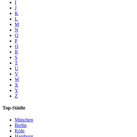
I
J
K
L
M
N
O
P
Q
R
S
T
U
V
W
X
Y
Z
Top-Städte
München
Berlin
Köln
Hamburg