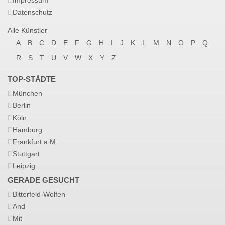
Impressum
Datenschutz
Alle Künstler
A
B
C
D
E
F
G
H
I
J
K
L
M
N
O
P
Q
R
S
T
U
V
W
X
Y
Z
TOP-STÄDTE
München
Berlin
Köln
Hamburg
Frankfurt a.M.
Stuttgart
Leipzig
GERADE GESUCHT
Bitterfeld-Wolfen
And
Mit