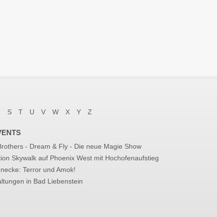
R
S
T
U
V
W
X
Y
Z
VENTS
 Brothers - Dream & Fly - Die neue Magie Show
tion Skywalk auf Phoenix West mit Hochofenaufstieg
enecke: Terror und Amok!
ltungen in Bad Liebenstein