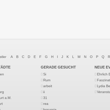
stler
A
B
C
D
E
F
G
H
I
J
K
L
M
N
O
P
Q
TÄDTE
GERADE GESUCHT
NEUE E
en
Si
Ehrlich
Rum
Faszina
arbeit
Lydia B
rg
ii
Veransta
urt a.M.
31
rt
rea
g
borussia