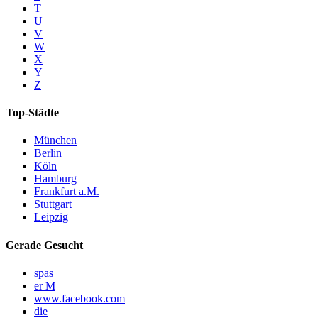
T
U
V
W
X
Y
Z
Top-Städte
München
Berlin
Köln
Hamburg
Frankfurt a.M.
Stuttgart
Leipzig
Gerade Gesucht
spas
er M
www.facebook.com
die