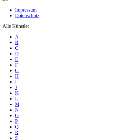
Impressum
Datenschutz
Alle Künstler
A
B
C
D
E
F
G
H
I
J
K
L
M
N
O
P
Q
R
S