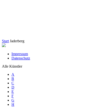
Start
Jaderberg
Impressum
Datenschutz
Alle Künstler
A
B
C
D
E
F
G
H