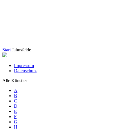
Start
Jahnsfelde
Impressum
Datenschutz
Alle Künstler
A
B
C
D
E
F
G
H