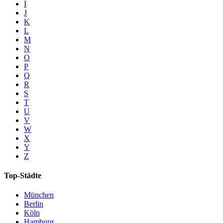
I
J
K
L
M
N
O
P
Q
R
S
T
U
V
W
X
Y
Z
Top-Städte
München
Berlin
Köln
Hamburg