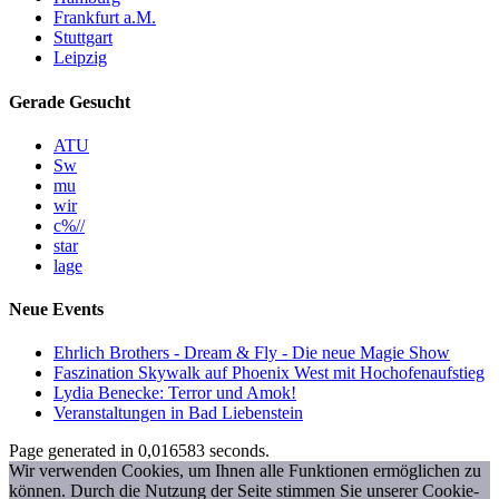
Frankfurt a.M.
Stuttgart
Leipzig
Gerade Gesucht
ATU
Sw
mu
wir
c%//
star
lage
Neue Events
Ehrlich Brothers - Dream & Fly - Die neue Magie Show
Faszination Skywalk auf Phoenix West mit Hochofenaufstieg
Lydia Benecke: Terror und Amok!
Veranstaltungen in Bad Liebenstein
Page generated in 0,016583 seconds.
Wir verwenden Cookies, um Ihnen alle Funktionen ermöglichen zu
können. Durch die Nutzung der Seite stimmen Sie unserer Cookie-