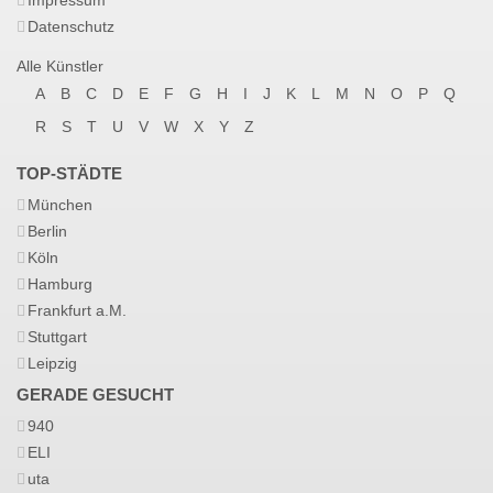
Impressum
Datenschutz
Alle Künstler
A
B
C
D
E
F
G
H
I
J
K
L
M
N
O
P
Q
R
S
T
U
V
W
X
Y
Z
TOP-STÄDTE
München
Berlin
Köln
Hamburg
Frankfurt a.M.
Stuttgart
Leipzig
GERADE GESUCHT
940
ELI
uta