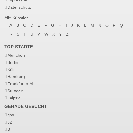
Impressum
Datenschutz
Alle Künstler
A
B
C
D
E
F
G
H
I
J
K
L
M
N
O
P
Q
R
S
T
U
V
W
X
Y
Z
TOP-STÄDTE
München
Berlin
Köln
Hamburg
Frankfurt a.M.
Stuttgart
Leipzig
GERADE GESUCHT
spa
32
B