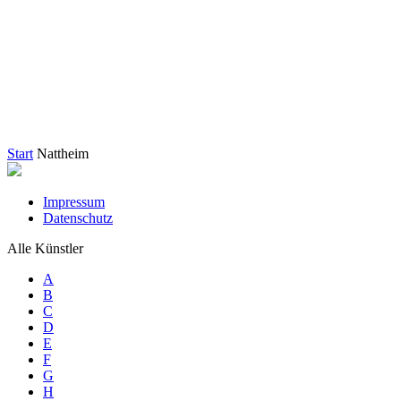
Start
Nattheim
Impressum
Datenschutz
Alle Künstler
A
B
C
D
E
F
G
H