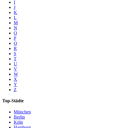
I
J
K
L
M
N
O
P
Q
R
S
T
U
V
W
X
Y
Z
Top-Städte
München
Berlin
Köln
Hamburg