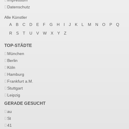
Impressum
Datenschutz
Alle Künstler
A
B
C
D
E
F
G
H
I
J
K
L
M
N
O
P
Q
R
S
T
U
V
W
X
Y
Z
TOP-STÄDTE
München
Berlin
Köln
Hamburg
Frankfurt a.M.
Stuttgart
Leipzig
GERADE GESUCHT
au
St
41