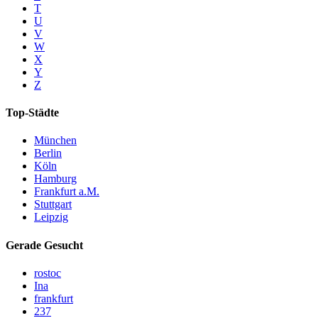
T
U
V
W
X
Y
Z
Top-Städte
München
Berlin
Köln
Hamburg
Frankfurt a.M.
Stuttgart
Leipzig
Gerade Gesucht
rostoc
Ina
frankfurt
237