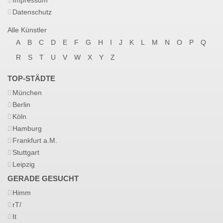
Impressum
Datenschutz
Alle Künstler
A
B
C
D
E
F
G
H
I
J
K
L
M
N
O
P
Q
R
S
T
U
V
W
X
Y
Z
TOP-STÄDTE
München
Berlin
Köln
Hamburg
Frankfurt a.M.
Stuttgart
Leipzig
GERADE GESUCHT
Himm
rT/
It