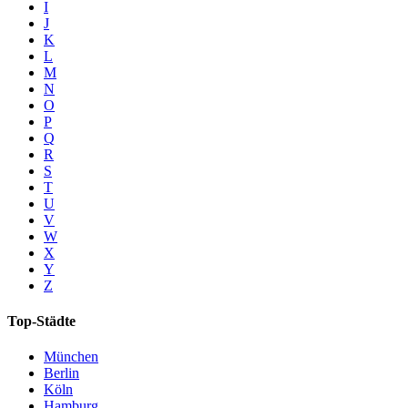
I
J
K
L
M
N
O
P
Q
R
S
T
U
V
W
X
Y
Z
Top-Städte
München
Berlin
Köln
Hamburg