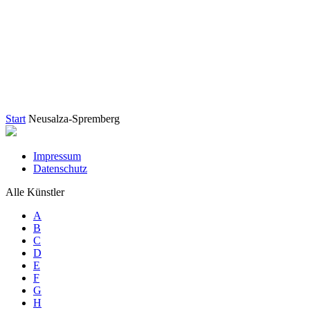
Start
Neusalza-Spremberg
Impressum
Datenschutz
Alle Künstler
A
B
C
D
E
F
G
H