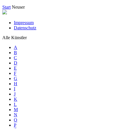
Start
Neuser
Impressum
Datenschutz
Alle Künstler
A
B
C
D
E
F
G
H
I
J
K
L
M
N
O
P