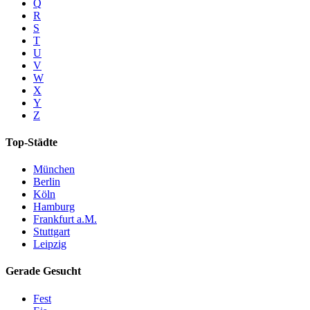
Q
R
S
T
U
V
W
X
Y
Z
Top-Städte
München
Berlin
Köln
Hamburg
Frankfurt a.M.
Stuttgart
Leipzig
Gerade Gesucht
Fest