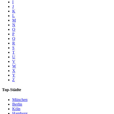
I
J
K
L
M
N
O
P
Q
R
S
T
U
V
W
X
Y
Z
Top-Städte
München
Berlin
Köln
Hamburg