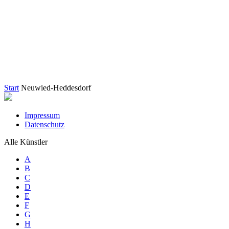
Start
Neuwied-Heddesdorf
Impressum
Datenschutz
Alle Künstler
A
B
C
D
E
F
G
H