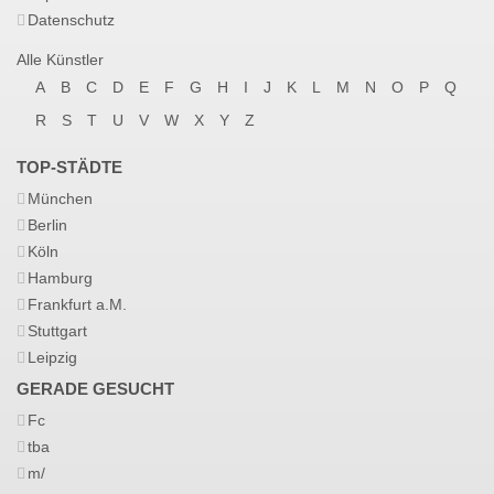
Datenschutz
Alle Künstler
A
B
C
D
E
F
G
H
I
J
K
L
M
N
O
P
Q
R
S
T
U
V
W
X
Y
Z
TOP-STÄDTE
München
Berlin
Köln
Hamburg
Frankfurt a.M.
Stuttgart
Leipzig
GERADE GESUCHT
Fc
tba
m/