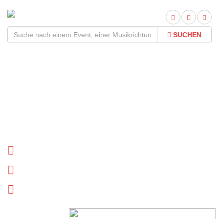
SUCHEN
Nick Waterhouse Tour
2026Termine und Tickets
Tournee Termine
Biographie
News