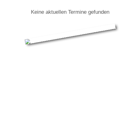
Keine aktuellen Termine gefunden
Nick Waterhouse: Infos zur Tour
Der kalifornische Rhythm- und Bluesmusiker Nick
Waterhouse kommt mit seinem neuen, selbstbetitelte
Album für drei weitere Termine zurück nach
Deutschland. Nach zwei umjubelten Konzerten im März
diesen Jahres in Hamburg und Berlin spielt Nick
Waterhouse mit Band am 11. November 2019 in
Frankfurt im Gibson, am 12. November 2019 in
München im Technikum und am 15. November in Köln
im Luxor.