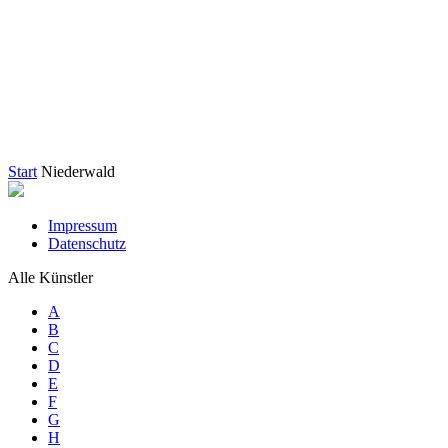
Start
Niederwald
Impressum
Datenschutz
Alle Künstler
A
B
C
D
E
F
G
H