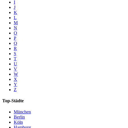
I
J
K
L
M
N
O
P
Q
R
S
T
U
V
W
X
Y
Z
Top-Städte
München
Berlin
Köln
Hamburg