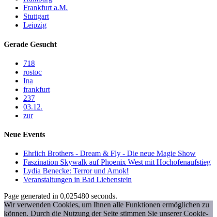
Frankfurt a.M.
Stuttgart
Leipzig
Gerade Gesucht
718
rostoc
Ina
frankfurt
237
03.12.
zur
Neue Events
Ehrlich Brothers - Dream & Fly - Die neue Magie Show
Faszination Skywalk auf Phoenix West mit Hochofenaufstieg
Lydia Benecke: Terror und Amok!
Veranstaltungen in Bad Liebenstein
Page generated in 0,025480 seconds.
Wir verwenden Cookies, um Ihnen alle Funktionen ermöglichen zu
können. Durch die Nutzung der Seite stimmen Sie unserer Cookie-