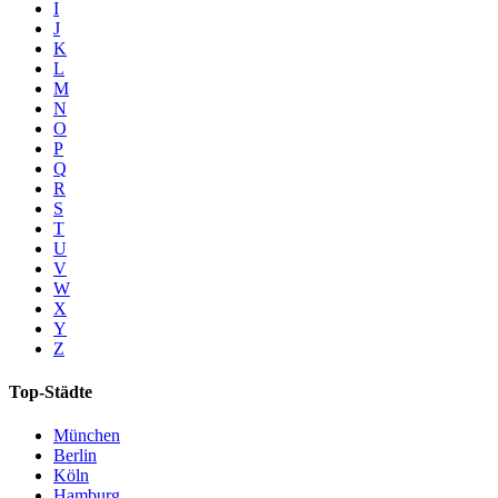
I
J
K
L
M
N
O
P
Q
R
S
T
U
V
W
X
Y
Z
Top-Städte
München
Berlin
Köln
Hamburg