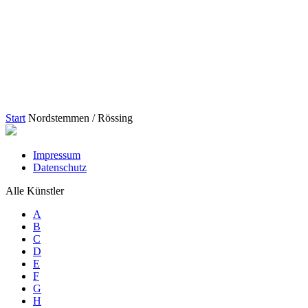
Start
Nordstemmen / Rössing
Impressum
Datenschutz
Alle Künstler
A
B
C
D
E
F
G
H