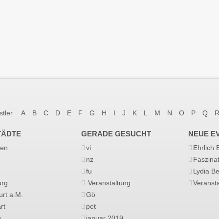
stler
A
B
C
D
E
F
G
H
I
J
K
L
M
N
O
P
Q
TÄDTE
GERADE GESUCHT
NEUE E
en
vi
Ehrlich
nz
Faszina
fu
Lydia B
rg
Veranstaltung
Veransta
urt a.M.
Gö
rt
pet
g
januar 2019