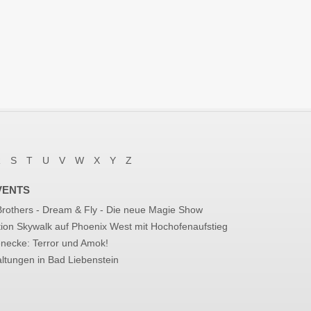
R
S
T
U
V
W
X
Y
Z
VENTS
 Brothers - Dream & Fly - Die neue Magie Show
tion Skywalk auf Phoenix West mit Hochofenaufstieg
enecke: Terror und Amok!
ltungen in Bad Liebenstein