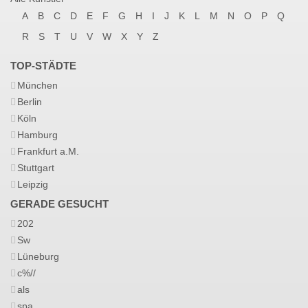
A
B
C
D
E
F
G
H
I
J
K
L
M
N
O
P
Q
R
S
T
U
V
W
X
Y
Z
TOP-STÄDTE
München
Berlin
Köln
Hamburg
Frankfurt a.M.
Stuttgart
Leipzig
GERADE GESUCHT
202
Sw
Lüneburg
c%//
als
spa