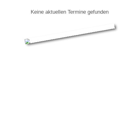
Keine aktuellen Termine gefunden
Ohrenpost: Infos zur Tour
"Viele Leute, viel Lärm... und irgendwo dazwischen bin
ich"
Das Duo OHRENPOST aus Münster überrascht mit
frischem Deutschpop und erzeugt mit sehr
authentischem Charme. Nach einer erfolgreichen
Startnext-Kampagne veröffentlichen sie nun eine neue
EP und gehen direkt auf Tour! Kommt vorbei!
+ Support