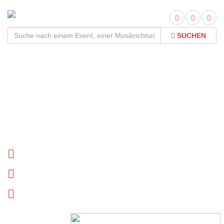
SUCHEN
Ohrenpost Tour
2026Termine und Tickets
Tournee Termine
Biographie
News