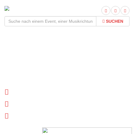
SUCHEN
Queen Revival Band Tour
2026Termine und Tickets
Tournee Termine
Biographie
News