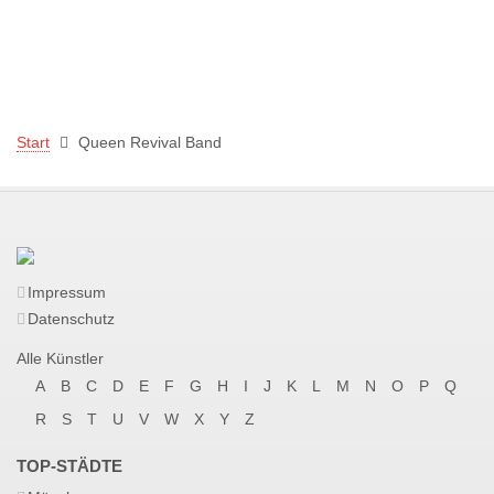
Start
Queen Revival Band
Impressum
Datenschutz
Alle Künstler
A
B
C
D
E
F
G
H
I
J
K
L
M
N
O
P
Q
R
S
T
U
V
W
X
Y
Z
TOP-STÄDTE