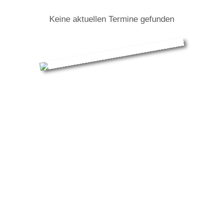
Keine aktuellen Termine gefunden
Queen Revival Band: Infos zur Tour
Der Erfolg von Queen ist untrennbar mit der
schillernden Person Freddie Mercury verbunden – der
geniale Frontsänger und Freigeist der britischen
Rockband hat mit seiner extrovertierten Art
Musikgeschichte geschrieben. In „A Tribute to Freddie
Mercury“ gelingt es vor allem dem begnadeten Sänger
Harry Rose, die Illusion eines echten Queen-Konzerts
zu erzeugen: seine verblüffende Ähnlichkeit in Stimme,
Aussehen und Bewegung sorgen für eine unwillkürliche