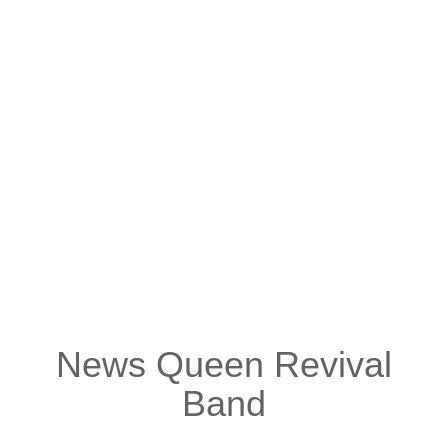
Zeitreise des Publikums. Multimediale
Videoprojektionen, zahlreiche Kostümwechsel sowie
eine aufwendige Lichttechnik machen die Show zu
einem optischen Hingucker, der auch hartgesottene
Fans spielend überzeugt. Erleben Sie am 11. Mai 2019
eine einzigartige Tribute Show im Circus Krone Bau, die
die größten Hits und die unverkennbare Stimmung von
Queen wieder zum Leben erweckt. We will rock you!
Künstler:
Queen Revival Band
News Queen Revival
Band