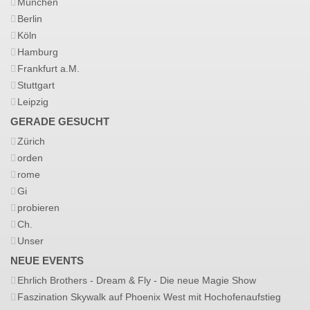
München
Berlin
Köln
Hamburg
Frankfurt a.M.
Stuttgart
Leipzig
GERADE GESUCHT
Zürich
orden
rome
Gi
probieren
Ch.
Unser
NEUE EVENTS
Ehrlich Brothers - Dream & Fly - Die neue Magie Show
Faszination Skywalk auf Phoenix West mit Hochofenaufstieg