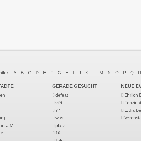
stler
A
B
C
D
E
F
G
H
I
J
K
L
M
N
O
P
Q
TÄDTE
GERADE GESUCHT
NEUE E
en
defeat
Ehrlich
viêt
Faszina
77
Lydia B
rg
was
Veransta
urt a.M.
platz
rt
10
g
Tale