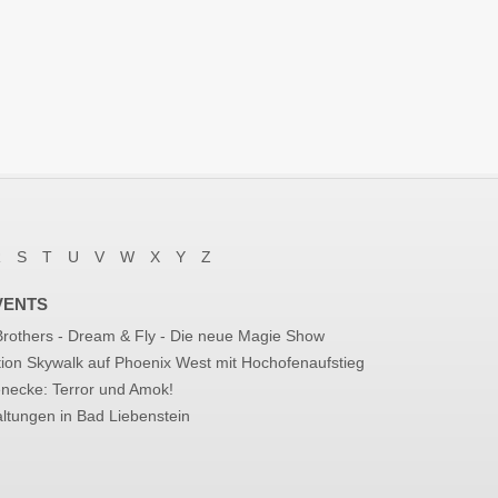
R
S
T
U
V
W
X
Y
Z
VENTS
 Brothers - Dream & Fly - Die neue Magie Show
tion Skywalk auf Phoenix West mit Hochofenaufstieg
enecke: Terror und Amok!
ltungen in Bad Liebenstein