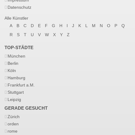
Impressum
Datenschutz
Alle Künstler
A
B
C
D
E
F
G
H
I
J
K
L
M
N
O
P
Q
R
S
T
U
V
W
X
Y
Z
TOP-STÄDTE
München
Berlin
Köln
Hamburg
Frankfurt a.M.
Stuttgart
Leipzig
GERADE GESUCHT
Zürich
orden
rome