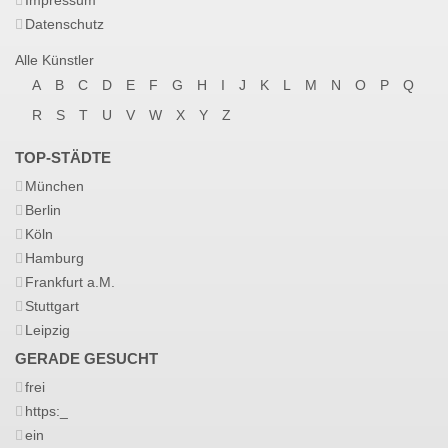
Impressum
Datenschutz
Alle Künstler
A
B
C
D
E
F
G
H
I
J
K
L
M
N
O
P
Q
R
S
T
U
V
W
X
Y
Z
TOP-STÄDTE
München
Berlin
Köln
Hamburg
Frankfurt a.M.
Stuttgart
Leipzig
GERADE GESUCHT
frei
https:_
ein