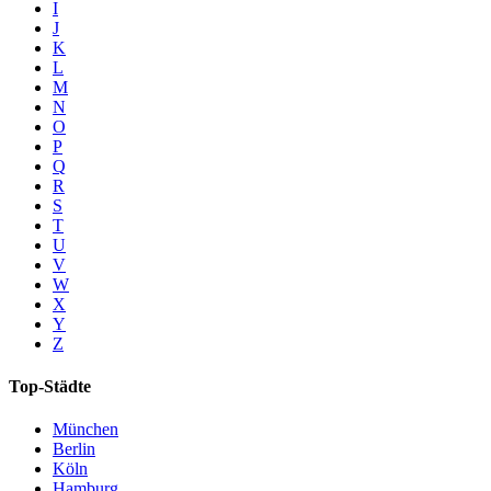
I
J
K
L
M
N
O
P
Q
R
S
T
U
V
W
X
Y
Z
Top-Städte
München
Berlin
Köln
Hamburg