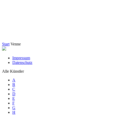
Start
Venne
Impressum
Datenschutz
Alle Künstler
A
B
C
D
E
F
G
H