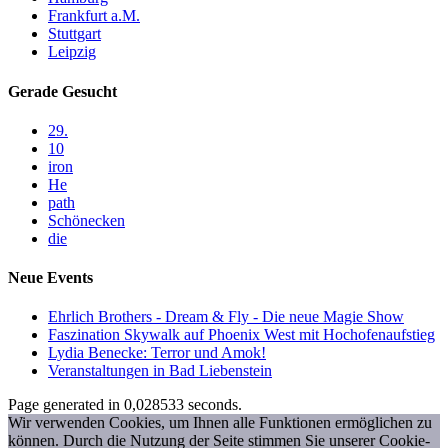
Frankfurt a.M.
Stuttgart
Leipzig
Gerade Gesucht
29.
10
iron
He
path
Schönecken
die
Neue Events
Ehrlich Brothers - Dream & Fly - Die neue Magie Show
Faszination Skywalk auf Phoenix West mit Hochofenaufstieg
Lydia Benecke: Terror und Amok!
Veranstaltungen in Bad Liebenstein
Page generated in 0,028533 seconds.
Wir verwenden Cookies, um Ihnen alle Funktionen ermöglichen zu
können. Durch die Nutzung der Seite stimmen Sie unserer Cookie-