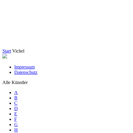
Start
Vichel
Impressum
Datenschutz
Alle Künstler
A
B
C
D
E
F
G
H