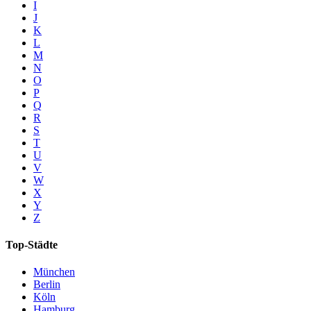
I
J
K
L
M
N
O
P
Q
R
S
T
U
V
W
X
Y
Z
Top-Städte
München
Berlin
Köln
Hamburg