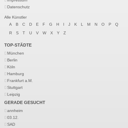
Impressum
Datenschutz
Alle Künstler
A
B
C
D
E
F
G
H
I
J
K
L
M
N
O
P
Q
R
S
T
U
V
W
X
Y
Z
TOP-STÄDTE
München
Berlin
Köln
Hamburg
Frankfurt a.M.
Stuttgart
Leipzig
GERADE GESUCHT
annheim
03.12.
SAD