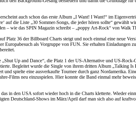
uch den Background-Gesang beisteuern und damit die Grundlage für d
, erscheint auch schon das erste Album „I Want! I Want!“ im Eigenvertr
e‘ auf die Liste „30 Sommer-Songs, die jeder hören sollte“ gewählt wi
f den – wie das SPIN Magazin schreibt – „poppy Art-Rock“ von Walk
f Platz 36 der Billboard Charts steigt und noch einmal eine neue Vers
rster Europabesuch als Vorgruppe von FUN. Sie erhalten Einladungen 
ereitet.
le „Shut Up and Dance“, die Platz 1 der US-Alternative und US-Rock-Cha
rotierte. Begleitet wurde die Single von ihrem dritten Album „Talking
t und spielte eine ausverkaufte Tournee durch ganz Nordamerika. Eine
hre-Films neu einzuspielen. Hier konnte die Band einmal mehr beweisen
as in den USA sofort wieder hoch in die Charts kletterte. Wieder einm
igten Deutschland-Shows im März/April darf man sich also auf kraftvo