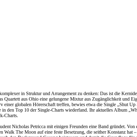
omplexer in Struktur und Arrangement zu denken: Das ist die Kernid
das Quartett aus Ohio eine gelungene Mixtur aus Zugänglichkeit und E
einer globalen Hörerschaft treffen, bewies etwa die Single „Shut Up a
 in den Top 10 der Single-Charts wiederfand. Ihr aktuelles Album „Wha
ck-Charts.
ent Nicholas Petricca mit einigen Freunden eine Band gründet. Von die
icken Walk The Moon auf eine feste Besetzung, die seither Konstanz hat