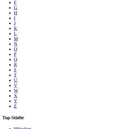
F
G
H
I
J
K
L
M
N
O
P
Q
R
S
T
U
V
W
X
Y
Z
Top-Städte
München