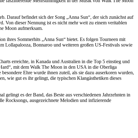
ie faszinierende Mehrstimmigkeit in der Musik von Walk The Moon
ieb. Darauf befindet sich der Song „Anna Sun“, der sich zunächst auf
rd. Von dieser Nennung ist es nicht mehr weit zu einem veritablen
 The Moon aufmerksam.
ion ihres Sommerhits „Anna Sun“ bietet. Es folgen Tourneen mit
zum Lollapalooza, Bonnaroo und weiteren großen US-Festivals sowie
rts erreichte, in Kanada und Australien in die Top 5 einstieg und
 Is Hard“, mit dem Walk The Moon in den USA in die Oberliga
 besondere Ehre wurde ihnen zuteil, als sie dazu auserkoren wurden,
, wie gut es ihr gelingt, die typischen Klangästhetiken dieses
al gelingt es der Band, das Beste aus verschiedenen Jahrzehnten in
lle Rocksongs, ausgezeichnete Melodien und infizierende