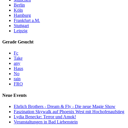
Berlin
Köln
Hamburg
Frankfurt a.M.
Stuttgart
Leipzig
Gerade Gesucht
Fc
Take
any
Haus
No
rain
FRO
Neue Events
Ehrlich Brothers - Dream & Fly - Die neue Magie Show
Faszination Skywalk auf Phoenix West mit Hochofenaufstieg
Lydia Benecke: Terror und Amok!
Veranstaltungen in Bad Liebenstein