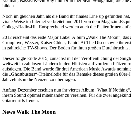
Maiman, Bassist Kevin Ray und Drummer Sean Waugaman, die alle a
bilden.
Noch im gleichen Jahr, als die Band ihr finales Line-up gefunden hat
virale Weise im Internet verbreitet und 2011 von dem Magazin ‚Esquir
College-Radio-Hit. Entsprechend werden auch die Plattenfirmen au
2012 erscheint das erste Major-Label-Album „Walk The Moon“, das au
Grouplove, Weezer, Kaiser Chiefs, Panic! At The Disco sowie ihr e
in zahlreiche TV-Shows. Der Boden für ihren großen Durchbruch ist b
Dieser folgte Ende 2015, zunächst mit der Veröffentlichung der Sing
weltweit in zahllosen Ländern in den Hitlisten auf vorderen Plätzen 
aufstiegen. Die Band wurde für drei American Music Awards nominier
die „Ghostbusters“-Titelmelodie für das Remake dieses großen 80er-Ja
Jahrzehnts in die Neuzeit zu übertragen.
Anfang Dezember erschien nun ihr viertes Album „What If Nothing“, d
ihrem Sound optimal miteinander zu vereinen. Für die zwei angekünd
Gitarrenriffs freuen.
News Walk The Moon