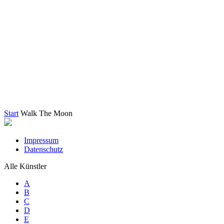
Start
Walk The Moon
Impressum
Datenschutz
Alle Künstler
A
B
C
D
E