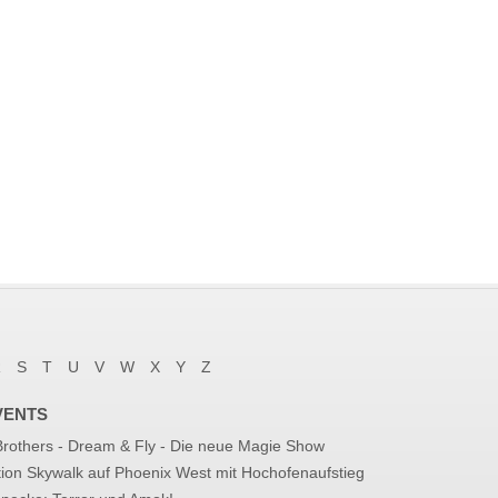
R
S
T
U
V
W
X
Y
Z
VENTS
 Brothers - Dream & Fly - Die neue Magie Show
tion Skywalk auf Phoenix West mit Hochofenaufstieg