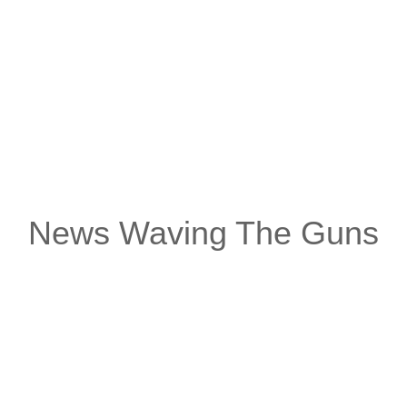
dem Motto „Es hätte so ein schöner Abend werden können“ w
ziert. Dem angesichts beschränkter Sichtweisen schlecht g
arantie allerdings, nicht doch noch eine gewischt zu bekom
njenigen, die gerne nach unten treten und es sich im warmen
ten Fall die Stimmung verhagelt.
ist, dass Feste gefeiert werden, der Scheisse zum Trotz. Si
eder getourt!
News Waving The Guns