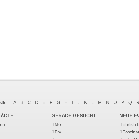
stler
A
B
C
D
E
F
G
H
I
J
K
L
M
N
O
P
Q
TÄDTE
GERADE GESUCHT
NEUE E
en
Mo
Ehrlich
En/
Faszina