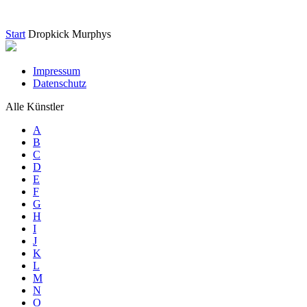
Start
Dropkick Murphys
Impressum
Datenschutz
Alle Künstler
A
B
C
D
E
F
G
H
I
J
K
L
M
N
O