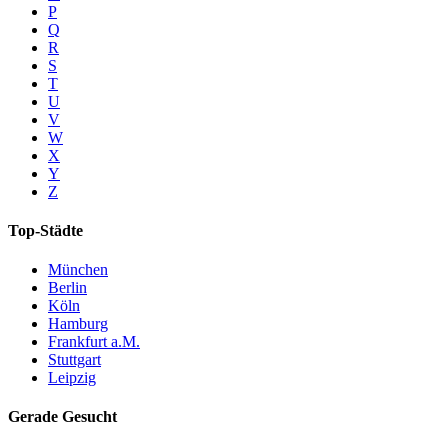
P
Q
R
S
T
U
V
W
X
Y
Z
Top-Städte
München
Berlin
Köln
Hamburg
Frankfurt a.M.
Stuttgart
Leipzig
Gerade Gesucht