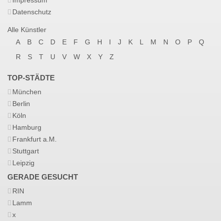
Impressum
Datenschutz
Alle Künstler
A
B
C
D
E
F
G
H
I
J
K
L
M
N
O
P
Q
R
S
T
U
V
W
X
Y
Z
TOP-STÄDTE
München
Berlin
Köln
Hamburg
Frankfurt a.M.
Stuttgart
Leipzig
GERADE GESUCHT
RIN
Lamm
x